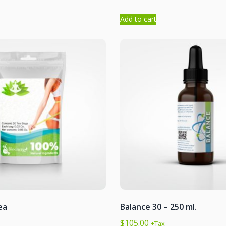
Add to cart
ea
Balance 30 – 250 ml.
$
105.00
+Tax