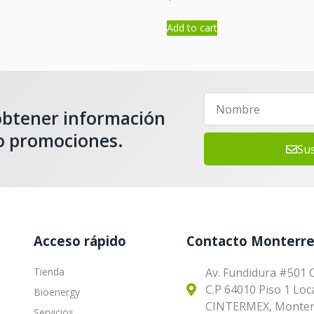
Add to cart
 obtener información
 o promociones.
Su
Acceso rápido
Contacto Monterre
Tienda
Av. Fundidura #501 
C.P 64010 Piso 1 Loca
Bioenergy
CINTERMEX, Monterr
Servicios