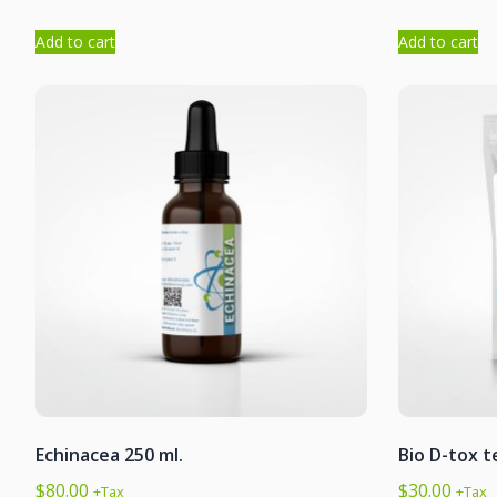
Add to cart
Add to cart
Echinacea 250 ml.
Bio D-tox t
$
80.00
$
30.00
+Tax
+Tax