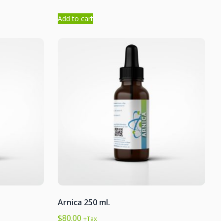
Add to cart
Arnica 250 ml.
$
80.00
+Tax