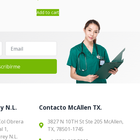
Add to cart
scribírme
y N.L.
Contacto McAllen TX.
Col Obrera
3827 N 10TH St Ste 205 McAllen,
l 1,
TX, 78501-1745
ey N.L.