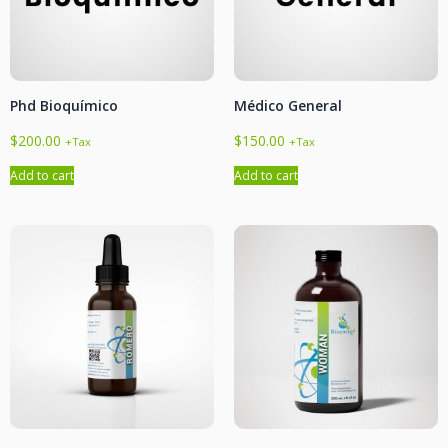
Phd Bioquímico
Médico General
$
200.00
$
150.00
+Tax
+Tax
Add to cart
Add to cart