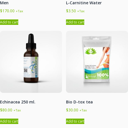
Men
L-Carnitine Water
$
170.00
$
3.50
+Tax
+Tax
Add to cart
Add to cart
Echinacea 250 ml.
Bio D-tox tea
$
80.00
$
30.00
+Tax
+Tax
Add to cart
Add to cart